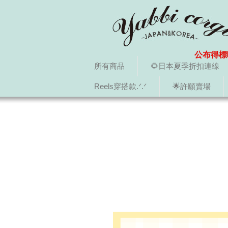
公布得標
所有商品
🌻日本夏季折扣連線
Reels穿搭款.ᐟ.ᐟ
🌟許願賣場