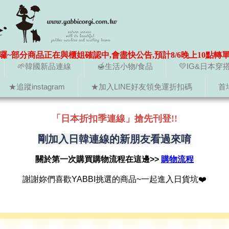
囉~部分商品正在與櫃姐確認中,會盡快公告,預計8/6晚上10點轉
🌱韓國新品連線
🍯生活小物/食品
💛IG&日本穿
★追蹤instagram
★加入LINE好友領免運折扣碼
首