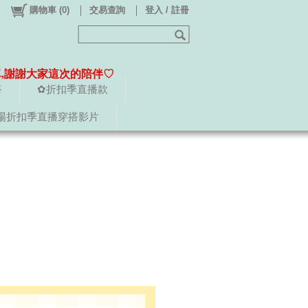
購物車
(
0
)
交易查詢
登入 / 註冊
單,謝謝大家這次的陪伴♡
搭
✿折扣季直播款
場折扣季直播穿搭影片