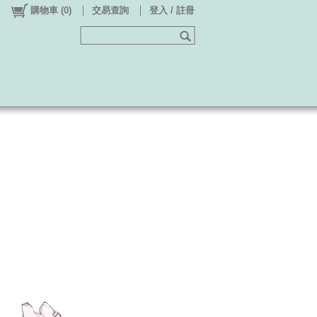
購物車
(
0
)
交易查詢
登入 / 註冊