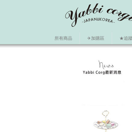
所有商品
✈加購區
★追蹤i