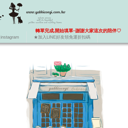
轉單完成,開始填單~謝謝大家這次的陪伴♡
nstagram
★加入LINE好友領免運折扣碼