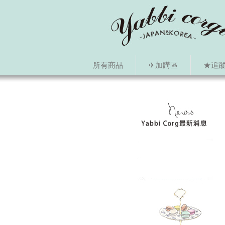
所有商品
✈加購區
★追蹤i