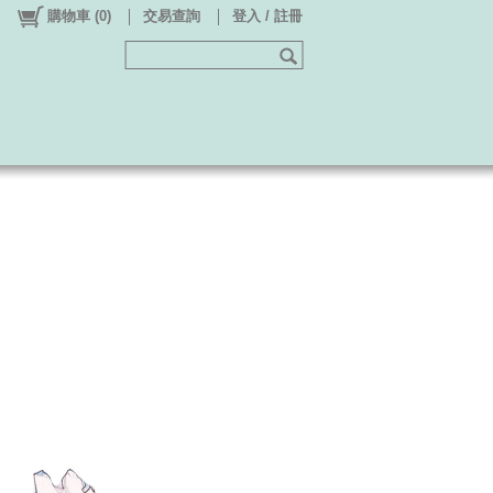
購物車
(
0
)
交易查詢
登入 / 註冊