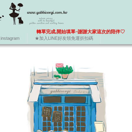
轉單完成,開始填單~謝謝大家這次的陪伴♡
nstagram
★加入LINE好友領免運折扣碼