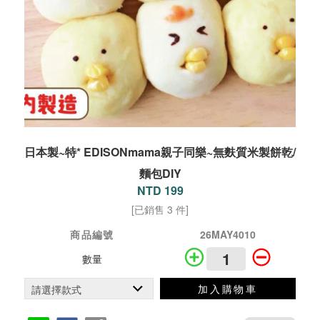
日本製~特* EDISONmama親子同樂~無麩質米製餅乾/
麵包DIY
NTD 199
[已銷售 3 件]
商品編號
26MAY4010
數量
加入購物車