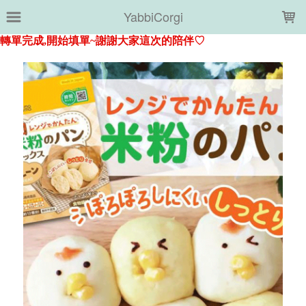
LOADING...
YabbiCorgi