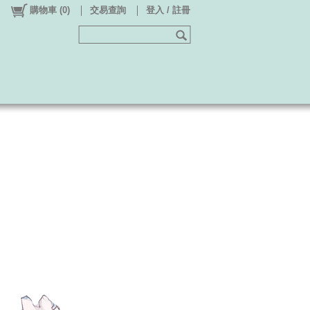
購物車
(
0
)
交易查詢
登入 / 註冊