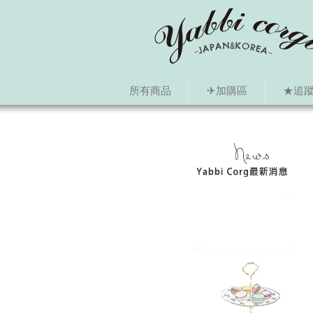
所有商品
✈加購區
★追蹤i