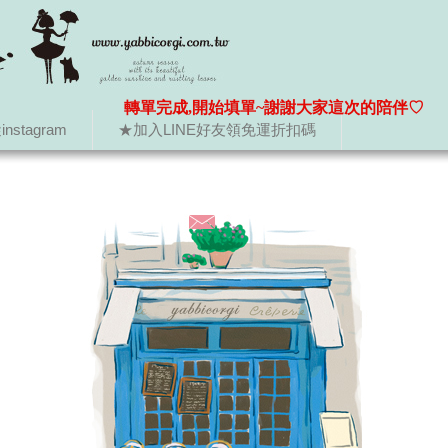
轉單完成,開始填單~謝謝大家這次的陪伴♡
nstagram
★加入LINE好友領免運折扣碼