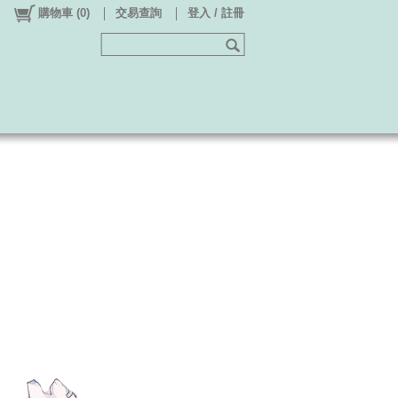
購物車
(
0
)
交易查詢
登入 / 註冊