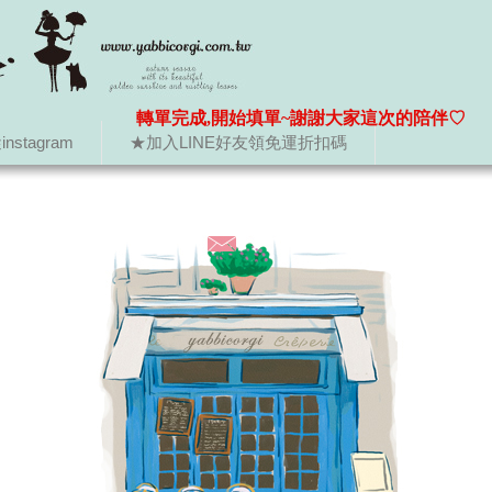
轉單完成,開始填單~謝謝大家這次的陪伴♡
nstagram
★加入LINE好友領免運折扣碼