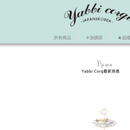
所有商品
✈加購區
★追蹤i