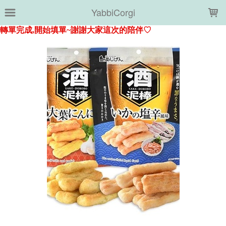
LOADING...
YabbiCorgi