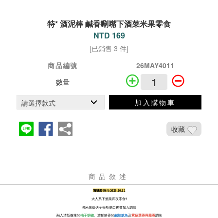
特* 酒泥棒 鹹香唰嘴下酒菜米果零食
NTD 169
[已銷售 3 件]
商品編號
26MAY4011
數量
加入購物車
收藏
商品敘述