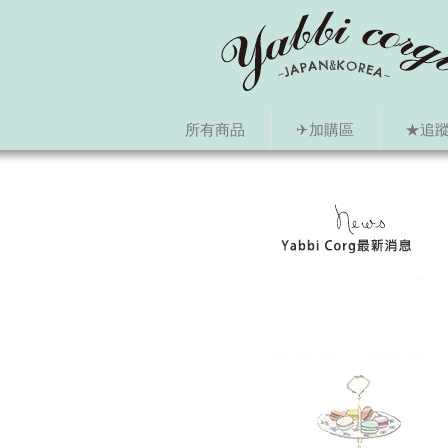
所有商品
✈加購區
★追蹤i