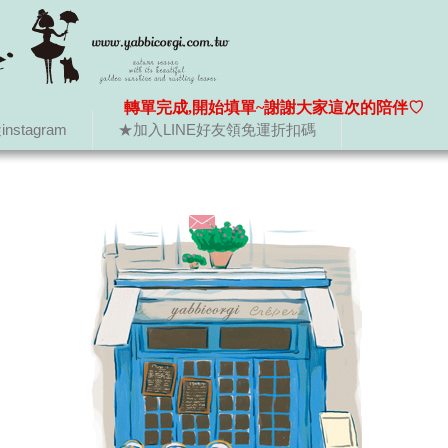
轉單完成,開始填單~謝謝大家這次的陪伴♡
nstagram
★加入LINE好友領免運折扣碼