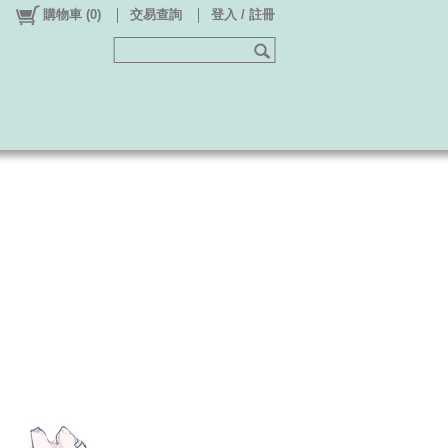
購物車
(
0
)
交易查詢
登入 / 註冊