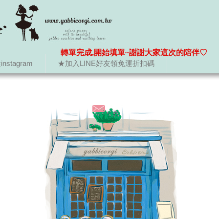
轉單完成,開始填單~謝謝大家這次的陪伴♡
nstagram
★加入LINE好友領免運折扣碼