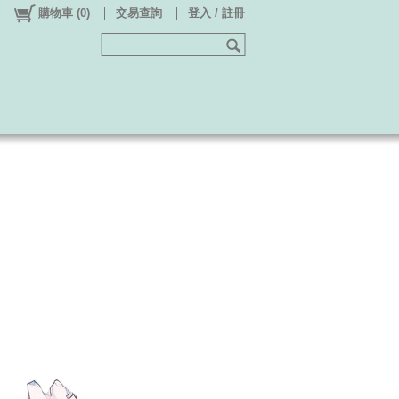
購物車
(
0
)
交易查詢
登入 / 註冊