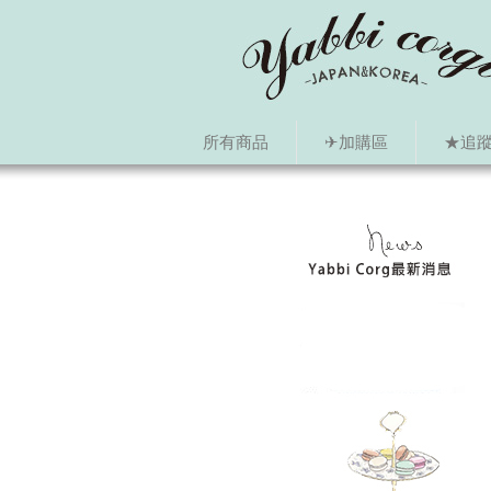
所有商品
✈加購區
★追蹤i