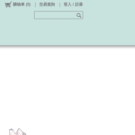
購物車
(
0
)
交易查詢
登入 / 註冊