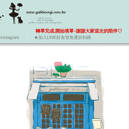
轉單完成,開始填單~謝謝大家這次的陪伴♡
nstagram
★加入LINE好友領免運折扣碼