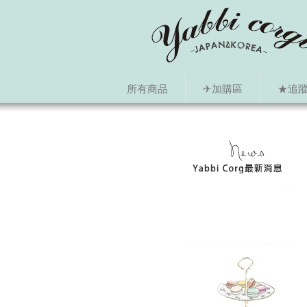
所有商品
✈加購區
★追蹤i