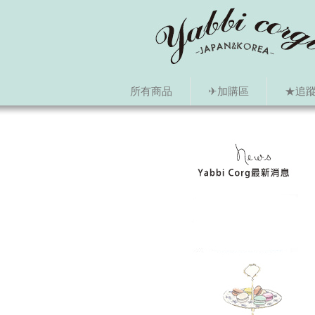
所有商品
✈加購區
★追蹤i