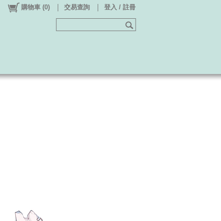
購物車
(
0
)
交易查詢
登入 / 註冊