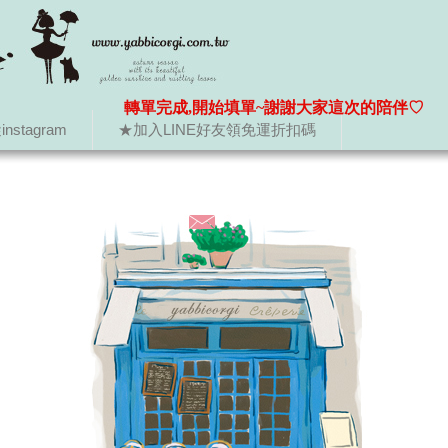
轉單完成,開始填單~謝謝大家這次的陪伴♡
nstagram
★加入LINE好友領免運折扣碼