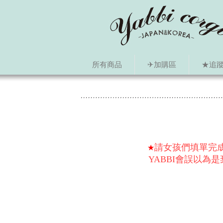
所有商品
✈加購區
★追蹤i