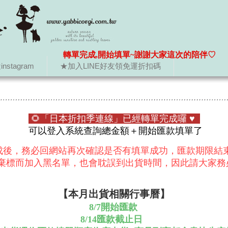
轉單完成,開始填單~謝謝大家這次的陪伴♡
nstagram
★加入LINE好友領免運折扣碼