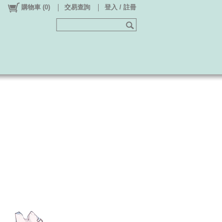
購物車
(
0
)
交易查詢
登入 / 註冊