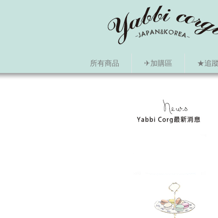
所有商品
✈加購區
★追蹤i