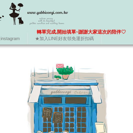
轉單完成,開始填單~謝謝大家這次的陪伴♡
nstagram
★加入LINE好友領免運折扣碼