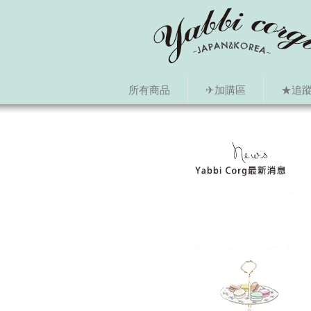
所有商品
✈加購區
★追蹤i