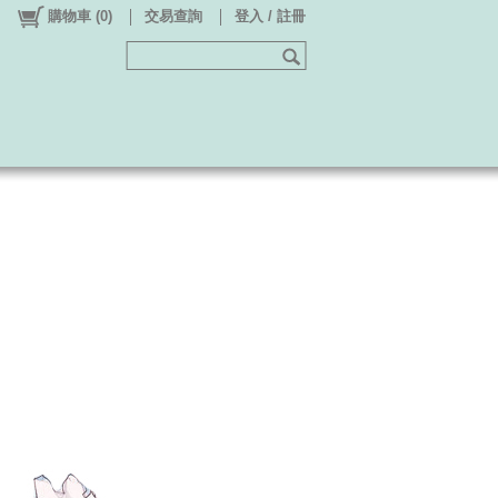
購物車
(
0
)
交易查詢
登入 / 註冊