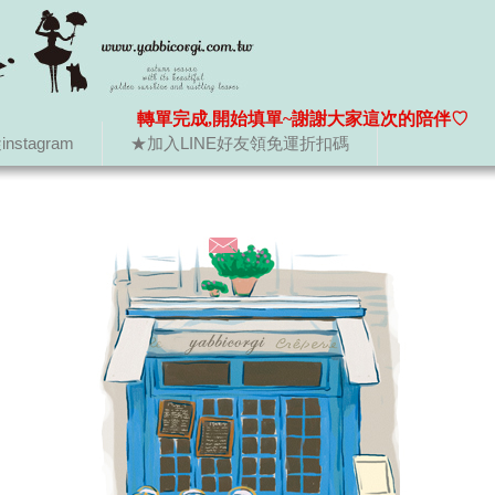
轉單完成,開始填單~謝謝大家這次的陪伴♡
nstagram
★加入LINE好友領免運折扣碼