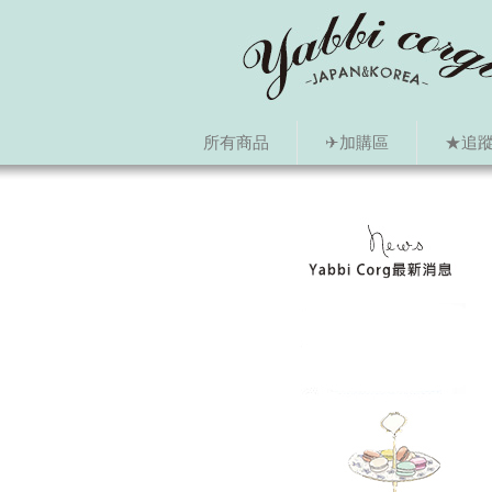
所有商品
✈加購區
★追蹤i