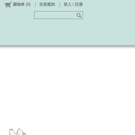
購物車
(
0
)
交易查詢
登入 / 註冊