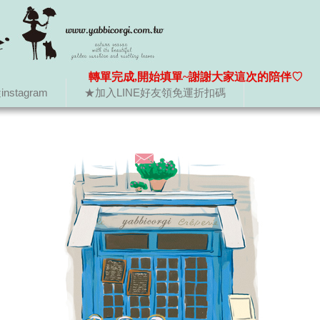
轉單完成,開始填單~謝謝大家這次的陪伴♡
nstagram
★加入LINE好友領免運折扣碼