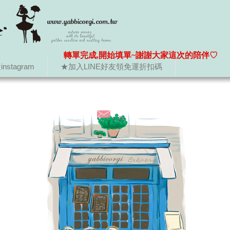
轉單完成,開始填單~謝謝大家這次的陪伴♡
nstagram
★加入LINE好友領免運折扣碼