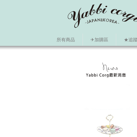
所有商品
✈加購區
★追蹤i