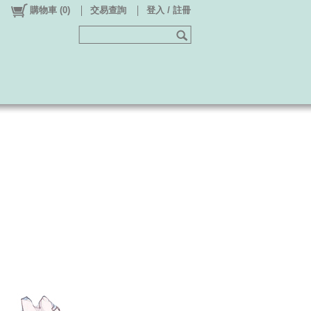
購物車
(
0
)
交易查詢
登入 / 註冊