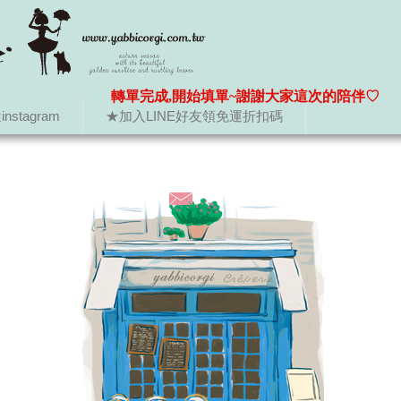
轉單完成,開始填單~謝謝大家這次的陪伴♡
nstagram
★加入LINE好友領免運折扣碼