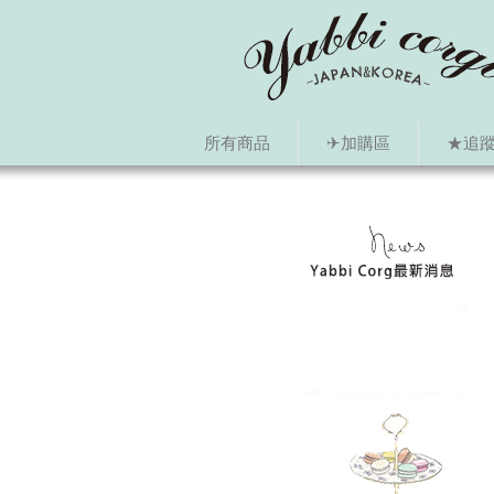
所有商品
✈加購區
★追蹤i