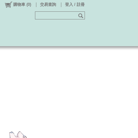
購物車
(
0
)
交易查詢
登入 / 註冊