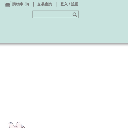
購物車
(
0
)
交易查詢
登入 / 註冊