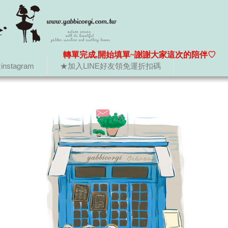
轉單完成,開始填單~謝謝大家這次的陪伴♡
nstagram
★加入LINE好友領免運折扣碼