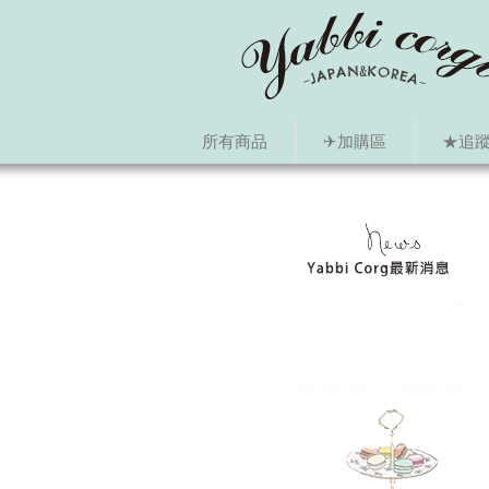
所有商品
✈加購區
★追蹤i