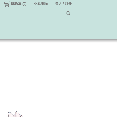
購物車
(
0
)
交易查詢
登入 / 註冊