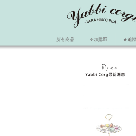
所有商品
✈加購區
★追蹤i