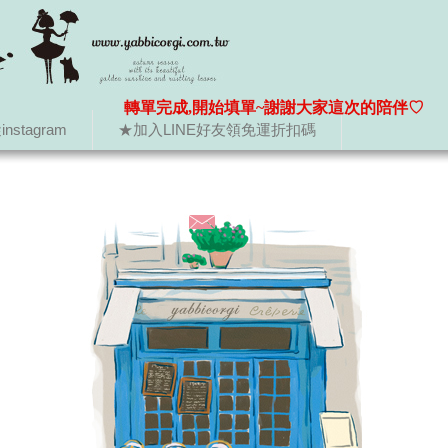
轉單完成,開始填單~謝謝大家這次的陪伴♡
nstagram
★加入LINE好友領免運折扣碼