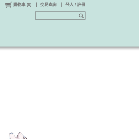
購物車
(
0
)
交易查詢
登入 / 註冊