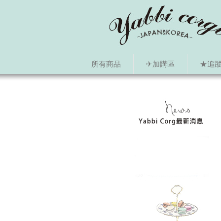
所有商品
✈加購區
★追蹤i