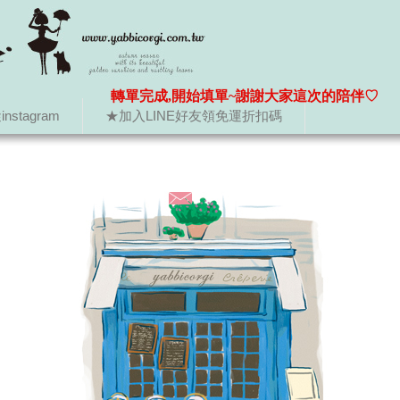
轉單完成,開始填單~謝謝大家這次的陪伴♡
nstagram
★加入LINE好友領免運折扣碼