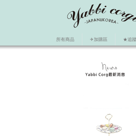
所有商品
✈加購區
★追蹤i