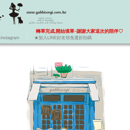
轉單完成,開始填單~謝謝大家這次的陪伴♡
nstagram
★加入LINE好友領免運折扣碼