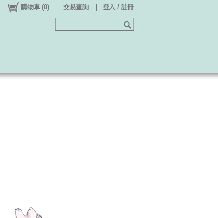
購物車
(
0
)
交易查詢
登入 / 註冊