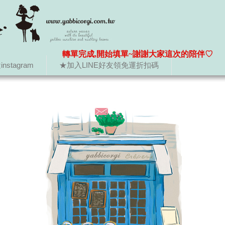
轉單完成,開始填單~謝謝大家這次的陪伴♡
nstagram
★加入LINE好友領免運折扣碼