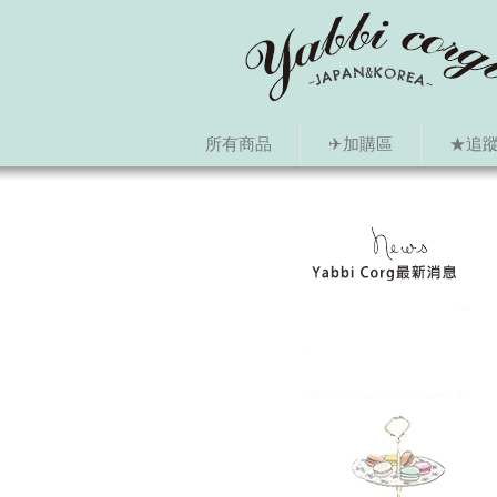
所有商品
✈加購區
★追蹤i