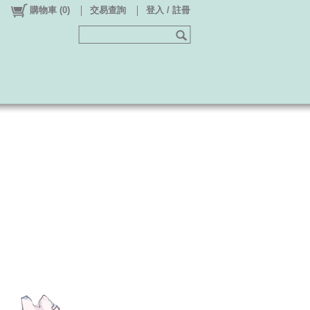
購物車
(
0
)
交易查詢
登入 / 註冊