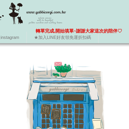
轉單完成,開始填單~謝謝大家這次的陪伴♡
nstagram
★加入LINE好友領免運折扣碼