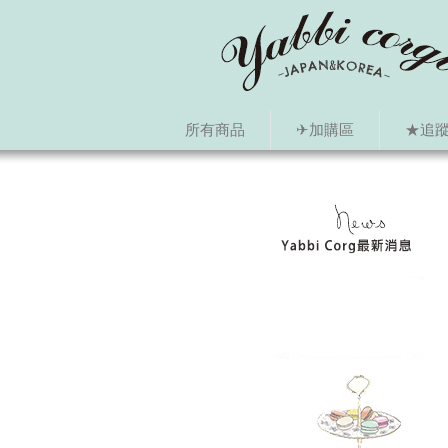
所有商品
✈加購區
★追蹤i