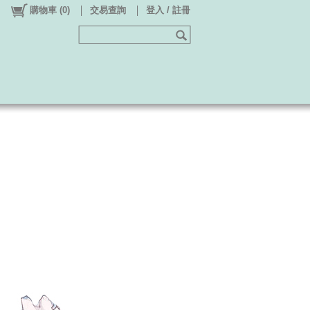
購物車
(
0
)
交易查詢
登入 / 註冊