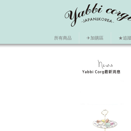
所有商品
✈加購區
★追蹤i