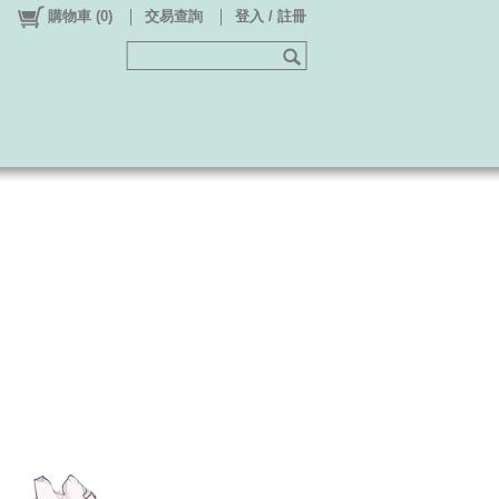
購物車
(
0
)
交易查詢
登入 / 註冊