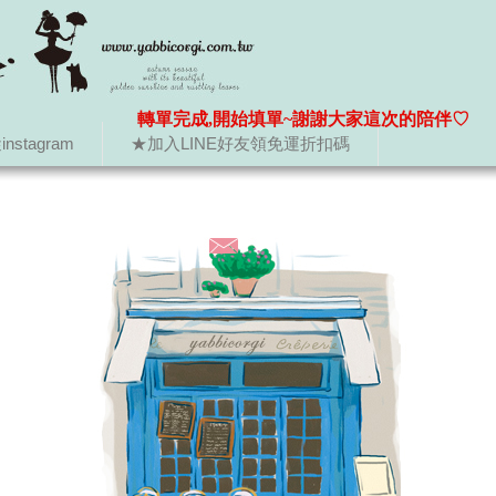
轉單完成,開始填單~謝謝大家這次的陪伴♡
nstagram
★加入LINE好友領免運折扣碼