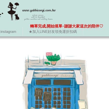
轉單完成,開始填單~謝謝大家這次的陪伴♡
nstagram
★加入LINE好友領免運折扣碼