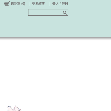
購物車
(
0
)
交易查詢
登入 / 註冊