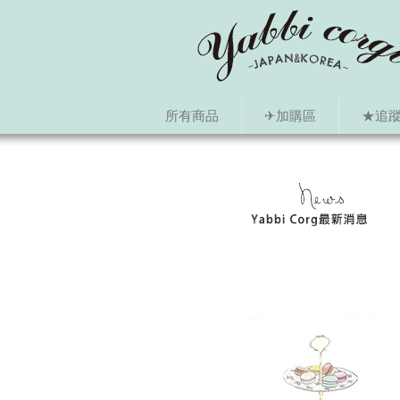
所有商品
✈加購區
★追蹤i