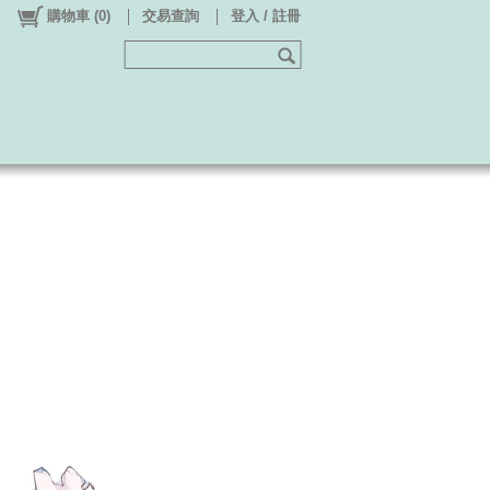
購物車
(
0
)
交易查詢
登入 / 註冊