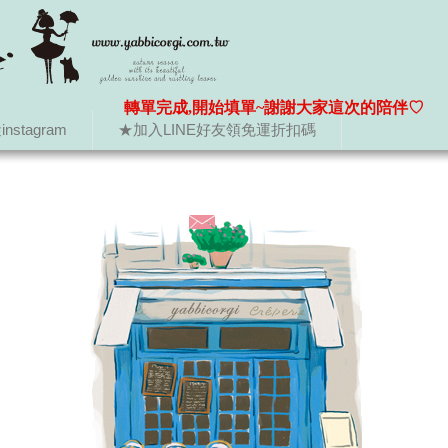
轉單完成,開始填單~謝謝大家這次的陪伴♡
nstagram
★加入LINE好友領免運折扣碼