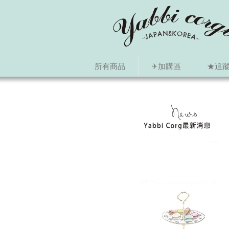
所有商品
✈加購區
★追蹤i