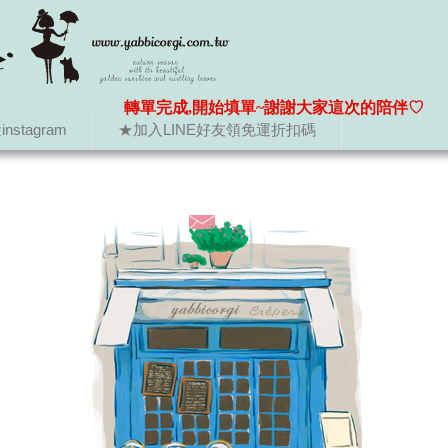
轉單完成,開始填單~謝謝大家這次的陪伴♡
nstagram
★加入LINE好友領免運折扣碼