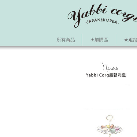
所有商品
✈加購區
★追蹤i