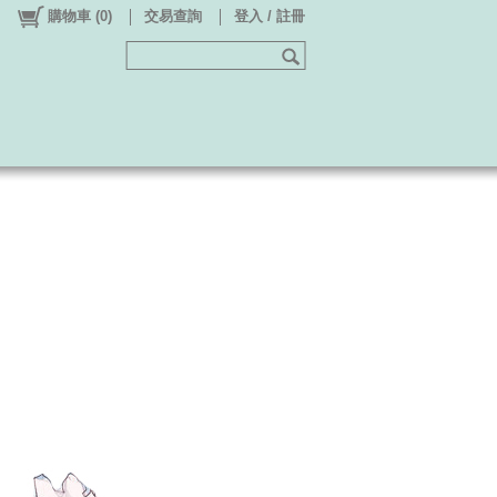
購物車
(
0
)
交易查詢
登入 / 註冊