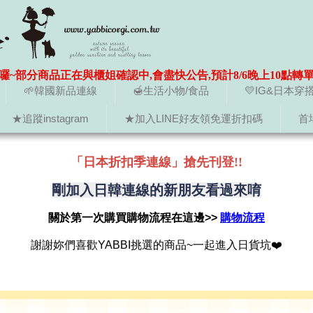
囉~部分商品正在與櫃姐確認中,會盡快公告,預計8/6晚上10點轉
🌱韓國新品連線
🍯生活小物/食品
💛IG&日本穿
★追蹤instagram
★加入LINE好友領免運折扣碼
首