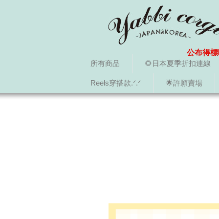
公布得標
所有商品
🌻日本夏季折扣連線
Reels穿搭款.ᐟ.ᐟ
🌟許願賣場