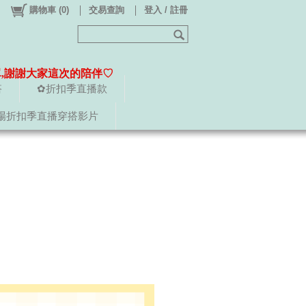
購物車
(
0
)
交易查詢
登入 / 註冊
單,謝謝大家這次的陪伴♡
搭
✿折扣季直播款
場折扣季直播穿搭影片