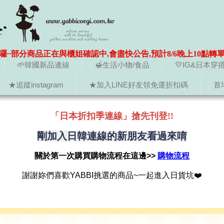
囉~部分商品正在與櫃姐確認中,會盡快公告,預計8/6晚上10點轉
🌱韓國新品連線
🍯生活小物/食品
💛IG&日本穿
★追蹤instagram
★加入LINE好友領免運折扣碼
首