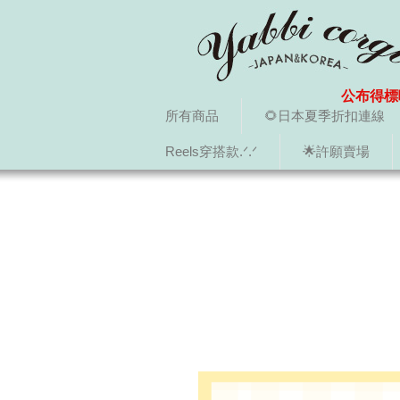
公布得標
所有商品
🌻日本夏季折扣連線
Reels穿搭款.ᐟ.ᐟ
🌟許願賣場