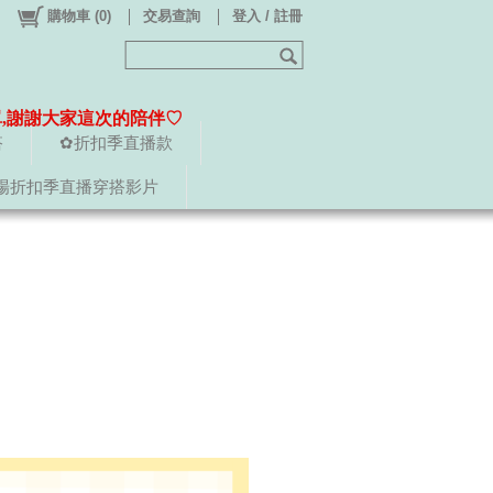
購物車
(
0
)
交易查詢
登入 / 註冊
單,謝謝大家這次的陪伴♡
搭
✿折扣季直播款
場折扣季直播穿搭影片