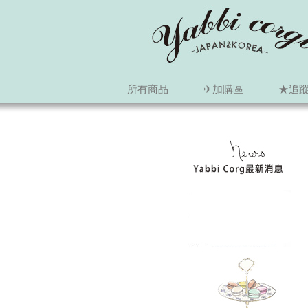
所有商品
✈加購區
★追蹤i