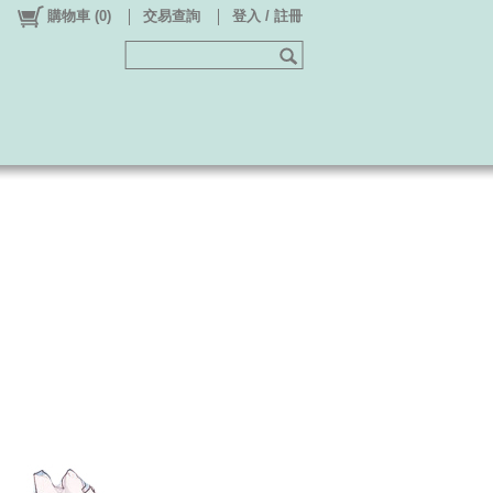
購物車
(
0
)
交易查詢
登入 / 註冊