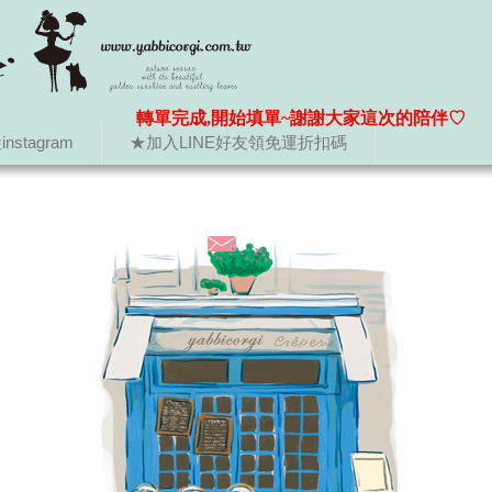
轉單完成,開始填單~謝謝大家這次的陪伴♡
nstagram
★加入LINE好友領免運折扣碼