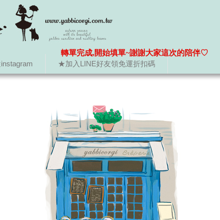
轉單完成,開始填單~謝謝大家這次的陪伴♡
nstagram
★加入LINE好友領免運折扣碼