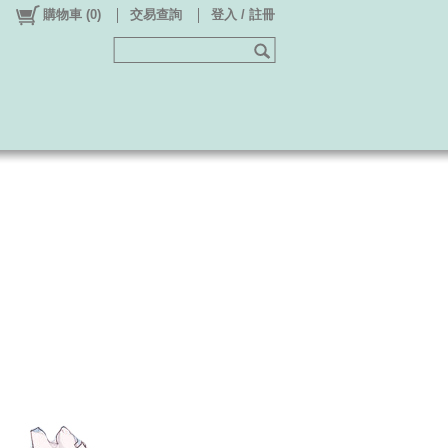
購物車
(
0
)
交易查詢
登入 / 註冊