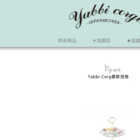
所有商品
✈加購區
★追蹤i