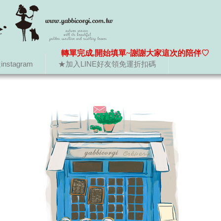
轉單完成,開始填單~謝謝大家這次的陪伴♡
nstagram
★加入LINE好友領免運折扣碼