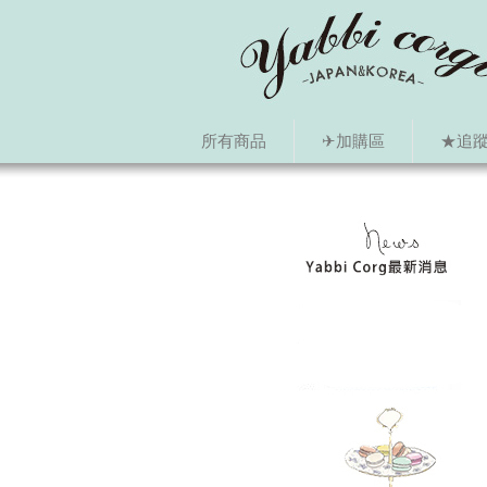
所有商品
✈加購區
★追蹤i