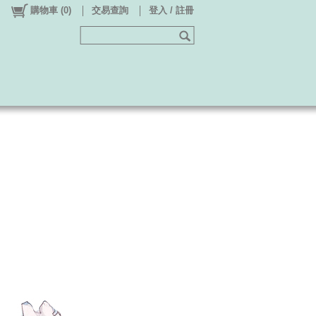
購物車
(
0
)
交易查詢
登入 / 註冊