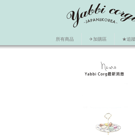
所有商品
✈加購區
★追蹤i