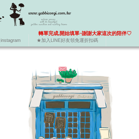
轉單完成,開始填單~謝謝大家這次的陪伴♡
nstagram
★加入LINE好友領免運折扣碼