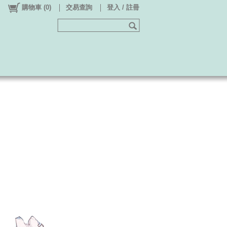
購物車
(
0
)
交易查詢
登入 / 註冊