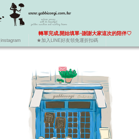
轉單完成,開始填單~謝謝大家這次的陪伴♡
nstagram
★加入LINE好友領免運折扣碼