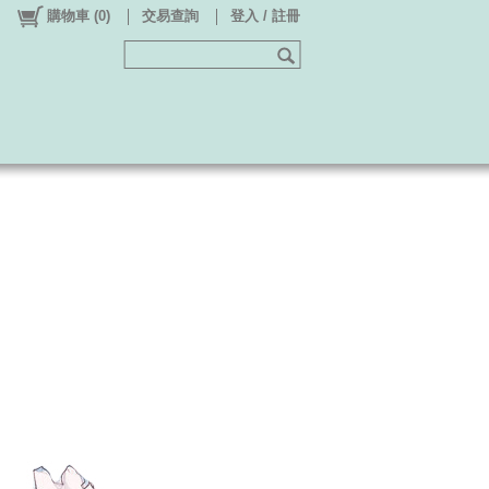
購物車
(
0
)
交易查詢
登入 / 註冊