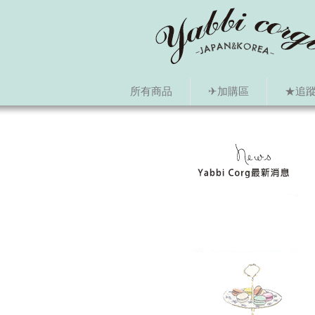
所有商品
✈加購區
★追蹤i