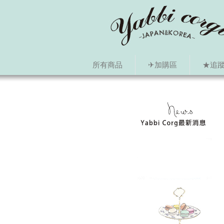
所有商品
✈加購區
★追蹤i