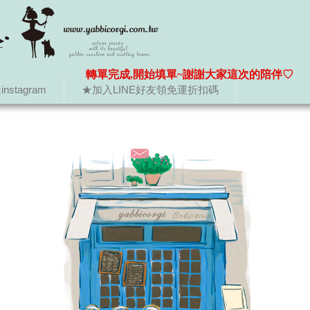
轉單完成,開始填單~謝謝大家這次的陪伴♡
nstagram
★加入LINE好友領免運折扣碼