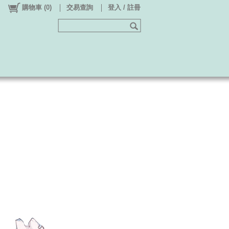
購物車
(
0
)
交易查詢
登入 / 註冊