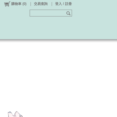
購物車
(
0
)
交易查詢
登入 / 註冊