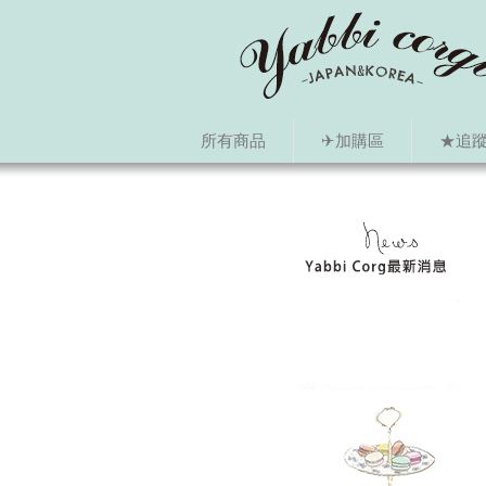
所有商品
✈加購區
★追蹤i