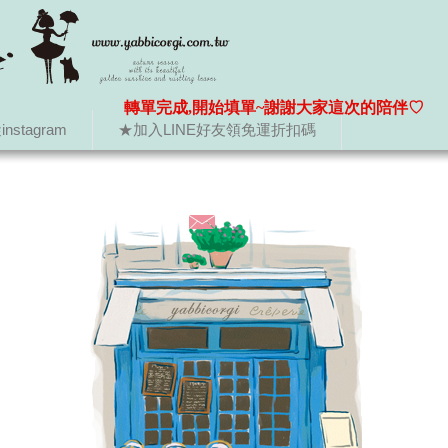
轉單完成,開始填單~謝謝大家這次的陪伴♡
nstagram
★加入LINE好友領免運折扣碼