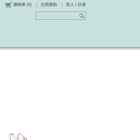
購物車
(
0
)
交易查詢
登入 / 註冊