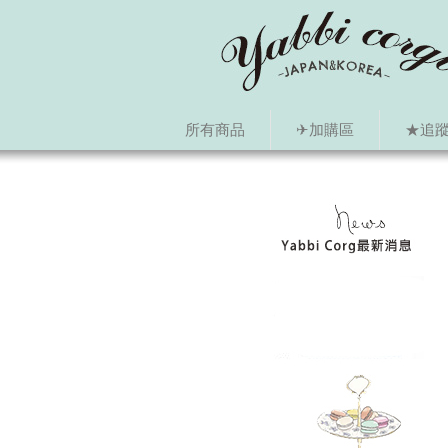
所有商品
✈加購區
★追蹤i