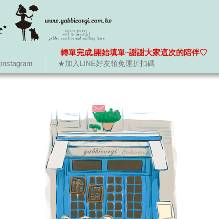
轉單完成,開始填單~謝謝大家這次的陪伴♡
nstagram
★加入LINE好友領免運折扣碼