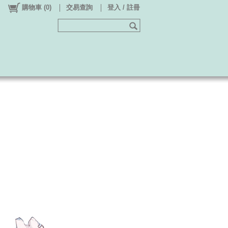
購物車
(
0
)
交易查詢
登入 / 註冊