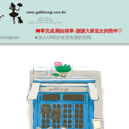
轉單完成,開始填單~謝謝大家這次的陪伴♡
nstagram
★加入LINE好友領免運折扣碼