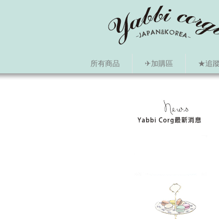
所有商品
✈加購區
★追蹤i