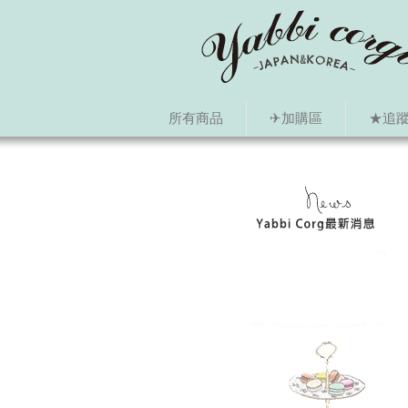
所有商品
✈加購區
★追蹤i