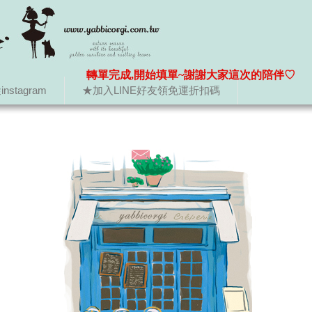
轉單完成,開始填單~謝謝大家這次的陪伴♡
nstagram
★加入LINE好友領免運折扣碼