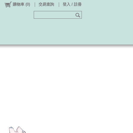
購物車
(
0
)
交易查詢
登入 / 註冊