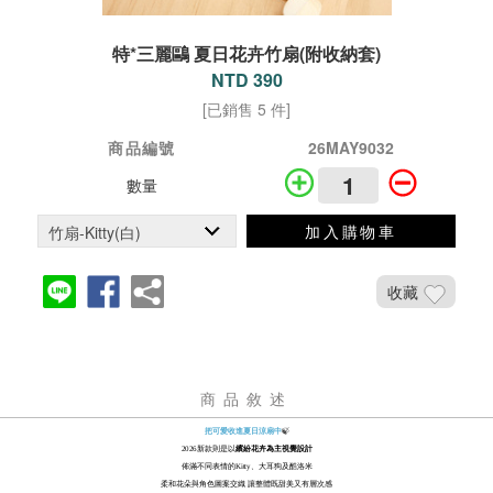
特*三麗鷗 夏日花卉竹扇(附收納套)
NTD 390
[已銷售 5 件]
商品編號
26MAY9032
數量
加入購物車
收藏
商品敘述