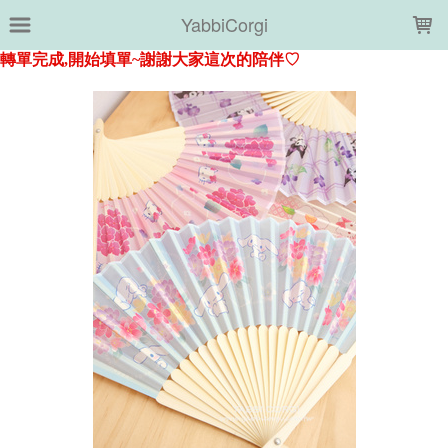
LOADING...
YabbiCorgi