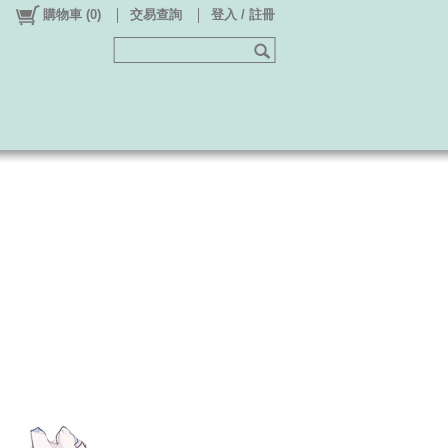
購物車
(
0
)
交易查詢
登入 / 註冊