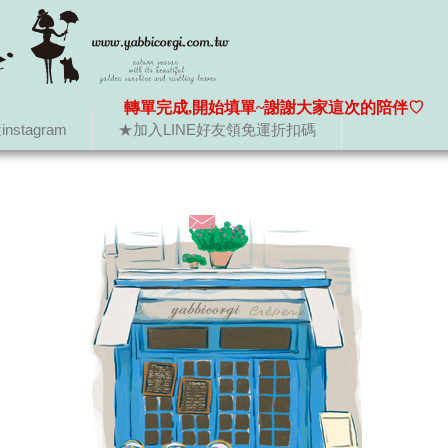
轉單完成,開始填單~謝謝大家這次的陪伴♡
nstagram
★加入LINE好友領免運折扣碼