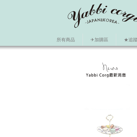
所有商品
✈加購區
★追蹤i