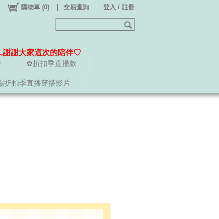
購物車
(
0
)
交易查詢
登入 / 註冊
單,謝謝大家這次的陪伴♡
搭
✿折扣季直播款
場折扣季直播穿搭影片