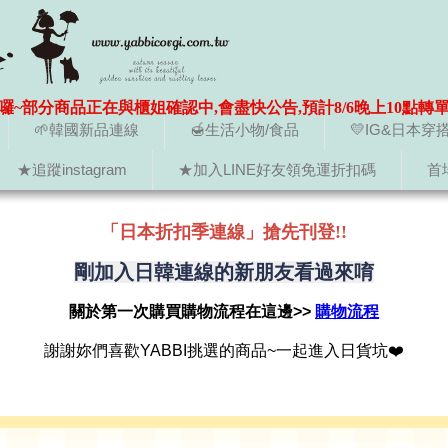
囉~部分商品正在與櫃姐確認中,會盡快公告,預計8/6晚上10點轉
🌱韓國新品連線
🍯生活小物/食品
💛IG&日本穿
★追蹤instagram
★加入LINE好友領免運折扣碼
首