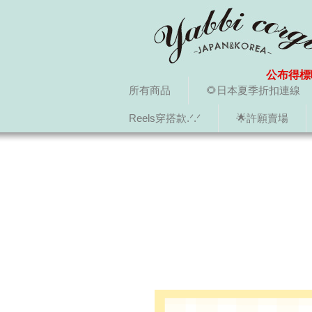
公布得標
所有商品
🌻日本夏季折扣連線
Reels穿搭款.ᐟ.ᐟ
🌟許願賣場