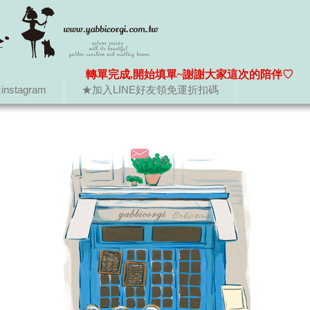
轉單完成,開始填單~謝謝大家這次的陪伴♡
nstagram
★加入LINE好友領免運折扣碼