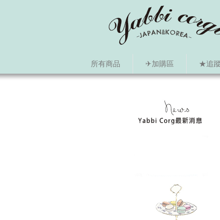
所有商品
✈加購區
★追蹤i