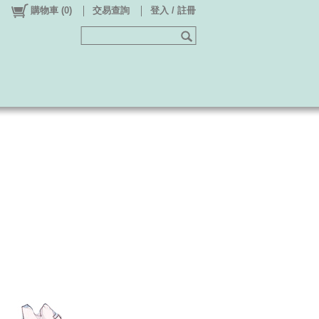
購物車
(
0
)
交易查詢
登入 / 註冊