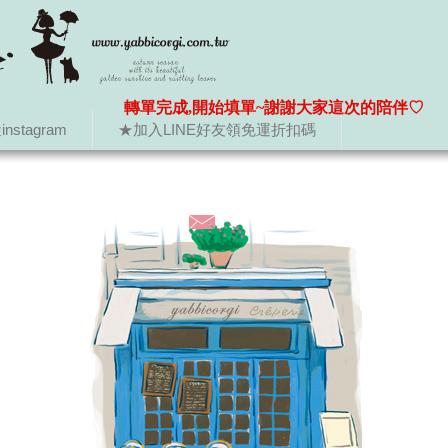
轉單完成,開始填單~謝謝大家這次的陪伴♡
nstagram
★加入LINE好友領免運折扣碼