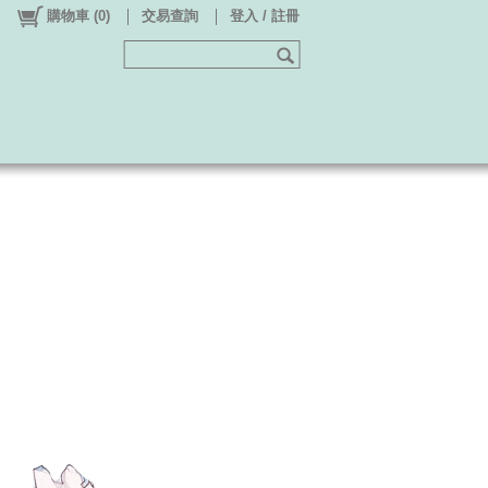
購物車
(
0
)
交易查詢
登入 / 註冊