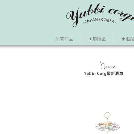
所有商品
✈加購區
★追蹤i