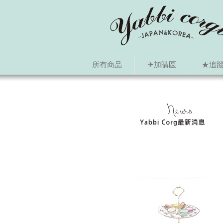
所有商品
✈加購區
★追蹤i