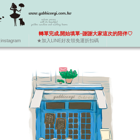
轉單完成,開始填單~謝謝大家這次的陪伴♡
nstagram
★加入LINE好友領免運折扣碼