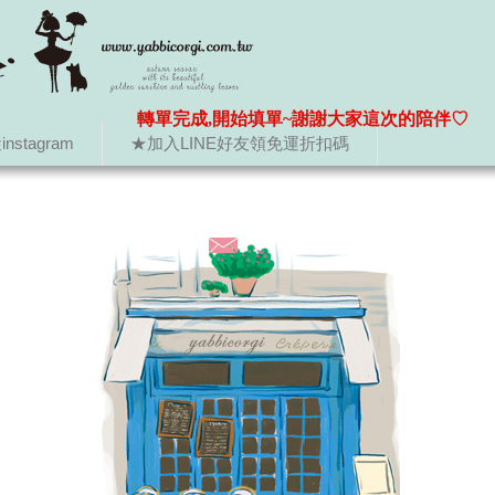
轉單完成,開始填單~謝謝大家這次的陪伴♡
nstagram
★加入LINE好友領免運折扣碼