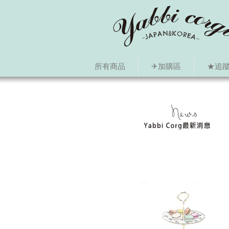
所有商品
✈加購區
★追蹤i