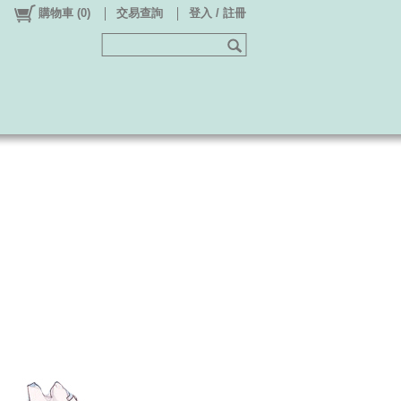
購物車
(
0
)
交易查詢
登入 / 註冊