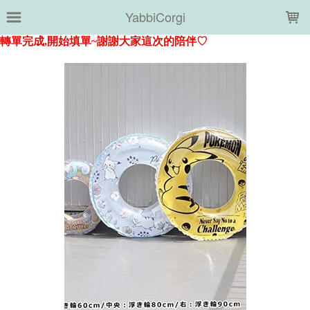
LOADING...
YabbiCorgi