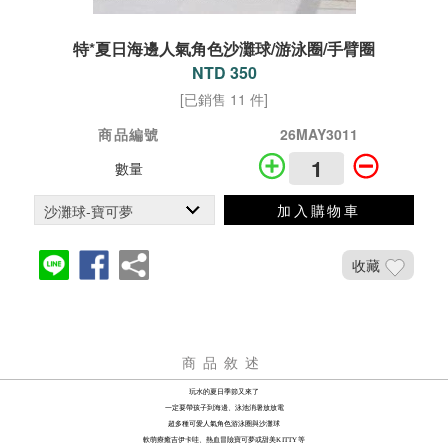
特*夏日海邊人氣角色沙灘球/游泳圈/手臂圈
NTD 350
[已銷售 11 件]
商品編號
26MAY3011
數量
加入購物車
收藏
商品敘述