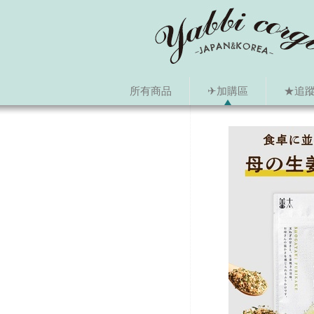
所有商品
✈加購區
★追蹤i