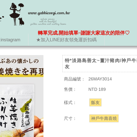
轉單完成,開始填單~謝謝大家這次的陪伴♡
nstagram
★加入LINE好友領免運折扣碼
特*淡路島善太~薑汁豬肉/神戶
友
商品編號：
26MAY3014
售價：
NTD 189
樣式：
飯友
尺寸：
神戶牛壽喜燒