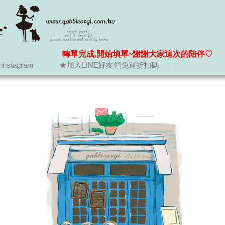
轉單完成,開始填單~謝謝大家這次的陪伴♡
nstagram
★加入LINE好友領免運折扣碼