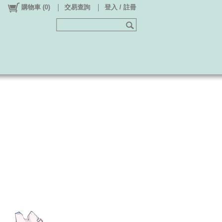
購物車
(
0
)
交易查詢
登入 / 註冊