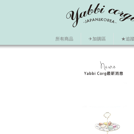
所有商品
✈加購區
★追蹤i