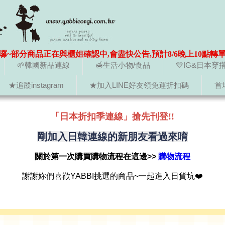
囉~部分商品正在與櫃姐確認中,會盡快公告,預計8/6晚上10點轉
🌱韓國新品連線
🍯生活小物/食品
💛IG&日本穿
★追蹤instagram
★加入LINE好友領免運折扣碼
首