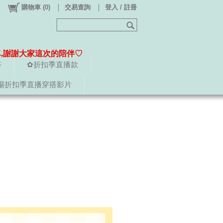
購物車
(
0
)
交易查詢
登入 / 註冊
單,謝謝大家這次的陪伴♡
搭
✿折扣季直播款
場折扣季直播穿搭影片