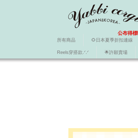
公布得標
所有商品
🌻日本夏季折扣連線
Reels穿搭款.ᐟ.ᐟ
🌟許願賣場